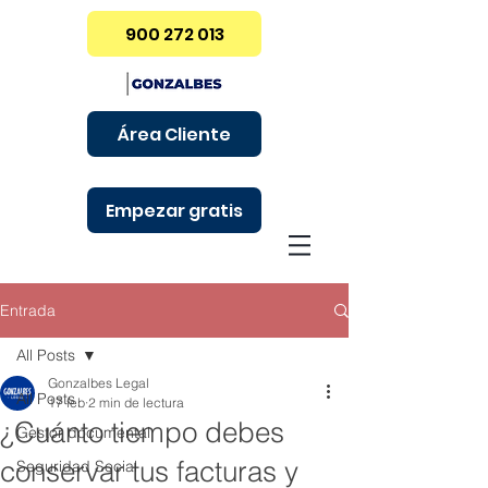
900 272 013
Área Cliente
Empezar gratis
Entrada
All Posts
Gonzalbes Legal
All Posts
17 feb
2 min de lectura
¿Cuánto tiempo debes
Gestor documental
conservar tus facturas y
Seguridad Social