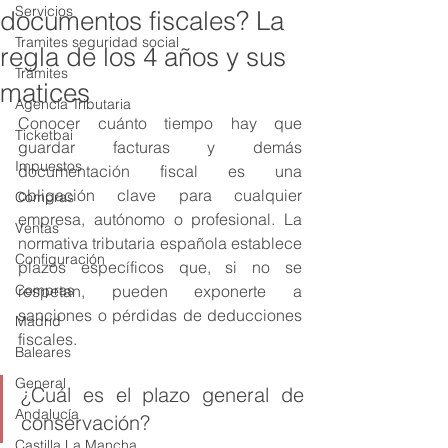
Servicios
documentos fiscales? La
Tramites seguridad social
regla de los 4 años y sus
Trámites
matices
Agencia Tributaria
Conocer cuánto tiempo hay que 
Ticketbai
guardar facturas y demás 
Impuestos
documentación fiscal es una 
obligación clave para cualquier 
Compras
empresa, autónomo o profesional. La 
Ventas
normativa tributaria española establece 
Configuración
plazos específicos que, si no se 
Compras
respetan, pueden exponerte a 
sanciones o pérdidas de deducciones 
Madrid
fiscales.
Baleares
General
¿Cuál es el plazo general de 
Andalucía
conservación?
Castilla La Mancha