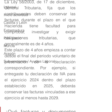
La Ley 58/2003, de 17 de diciembre, 
Laboral
General Tributaria, fija que los 
contribuyentes deben conservar las 
Inicio actividad
facturas durante el plazo en el que 
Castilla y León
Hacienda tiene facultad para 
Extremadura
comprobar, investigar y exigir 
obligaciones tributarias, que 
País Vasco
generalmente es de 4 años.
Murcia
Este plazo de 4 años empieza a contar 
Aragón
desde el final del periodo voluntario de 
Subvenciones / Ayudas Laboral
presentación de la declaración 
correspondiente. Por ejemplo, si 
entregaste tu declaración de IVA para 
el ejercicio 2024 dentro del plazo 
establecido en 2025, deberás 
conservar las facturas vinculadas a ese 
ejercicio al menos hasta 2029.
¿Qué facturas y documentos 