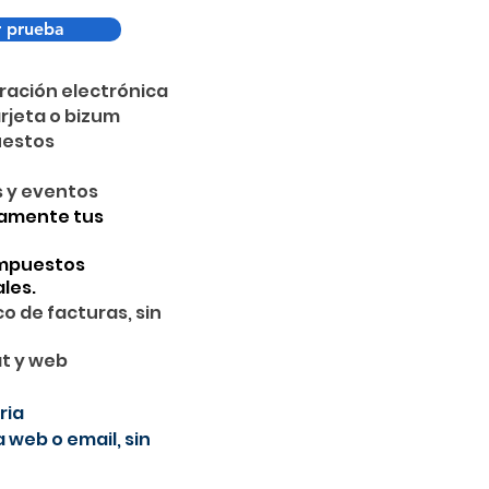
 prueba
ración electrónica
arjeta o bizum
uestos
s y eventos
camente tus
impuestos
ales.
 de facturas, sin
at y web
ria
 web o email, sin