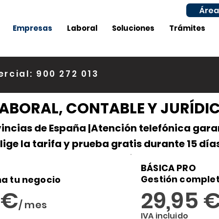
Área
Empresas
Laboral
Soluciones
Trámites
rcial: 900 272 013
LABORAL, CONTABLE Y JURÍDI
vincias de España |Atención telefónica gara
lige la tarifa y prueba gratis durante 15 día
BÁSICA PRO
Gestión complet
a tu negocio
5
€
29,9
5
/ mes
IVA
incluido