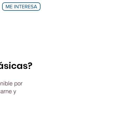
ME INTERESA
Básicas?
nible por
carne y