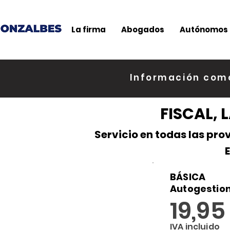
La firma
Abogados
Autónomos
Información come
FISCAL, 
Servicio en todas las pro
E
BÁSICA
Autogestion
19,9
IVA
incluido