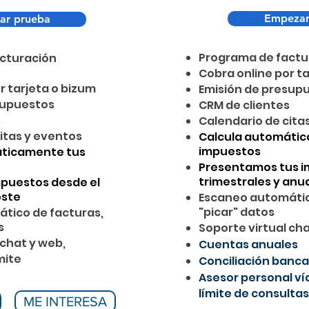
Empezar
ar prueba
Programa de factu
cturación
Cobra online por t
r tarjeta o bizum
Emisión de presup
supuestos
CRM de clientes
s
Calendario de cita
itas y eventos
Calcula automáti
impuestos
áticamente tus
Presentamos tus 
trimestrales y anu
mpuestos desde el
oste
Escaneo automático
"picar" datos
tico de facturas,
s
Soporte virtual ch
 chat y web,
Cuentas anuales
mite
Conciliación banca
Asesor personal vía
límite de consultas
ME INTERESA