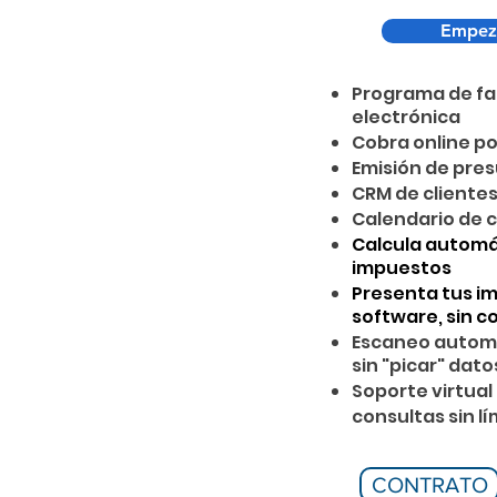
Empez
Programa de fa
electrónica
Cobra online po
Emisión de pre
CRM de cliente
Calendario de c
Calcula autom
impuestos
Presenta tus i
software, sin c
Escaneo automá
sin "picar" dato
Soporte virtual
consultas sin lí
CONTRATO