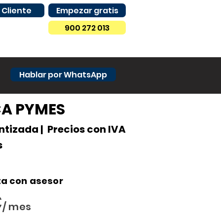
 Cliente
Empezar gratis
900 272 013
Hablar por WhatsApp
CA PYMES
ntizada | Precios con IVA
s
a con asesor
€
/ mes