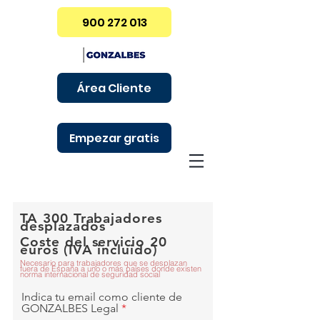
900 272 013
Área Cliente
Empezar gratis
TA 300 Trabajadores
desplazados
Coste del servicio 20
euros (IVA incluido)
Necesario para trabajadores que se desplazan
fuera de España a
uno o más paí
ses donde existen
norma internacional de seguridad social
Indica tu email como cliente de
GONZALBES Legal