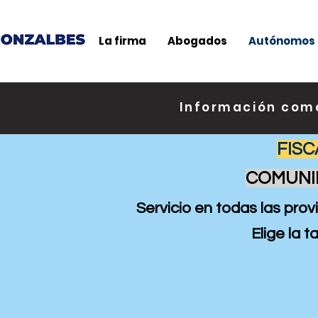
La firma
Abogados
Autónomos
Información come
FISC
COMUNID
Servicio en todas las prov
Elige la 