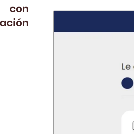
d con
ación