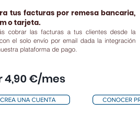
ra tu
s facturas p
or remesa bancaria,
m o tarjeta.
ás cobrar las facturas a tus clientes desde la
con el solo envío por
email dada la integración
uestra plataforma de pago.
r 4,90 €/mes
CREA UNA CUENTA
CONOCER P