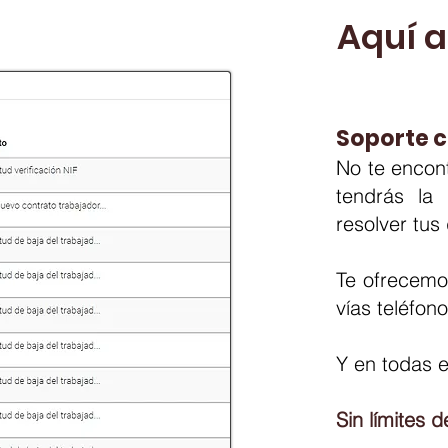
Aquí 
Soporte
c
No te e
ncont
ten
drás la
resolver tus
Te ofrecemos
vías
teléfono
Y en todas e
Sin límites d