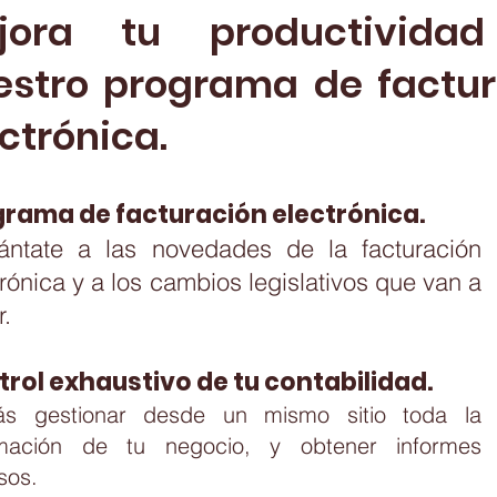
jora tu productivida
estro programa de factur
ctrónica.
grama de facturación electrónica.
ántate a las novedades de la facturación
rónic
a y a los cambios legislativos que van a
r.
rol exhaustivo d
e tu contabilidad.
ás gestionar desde un mismo sitio toda la
rmac
ión de tu negocio, y obtener informes
isos.