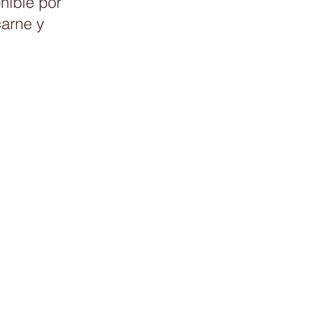
nible por
carne y