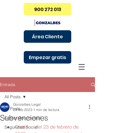
900 272 013
Área Cliente
Empezar gratis
Entrada
All Posts
Gonzalbes Legal
All Posts
24 feb 2023
1 min de lectura
Subvenciones
Gestor documental
Orden      del 23 de febrero de 
Seguridad Social