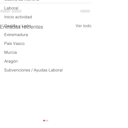
Laboral
Inicio actividad
Castilla y León
Ver todo
Entradas recientes
Extremadura
País Vasco
Murcia
Aragón
Subvenciones / Ayudas Laboral