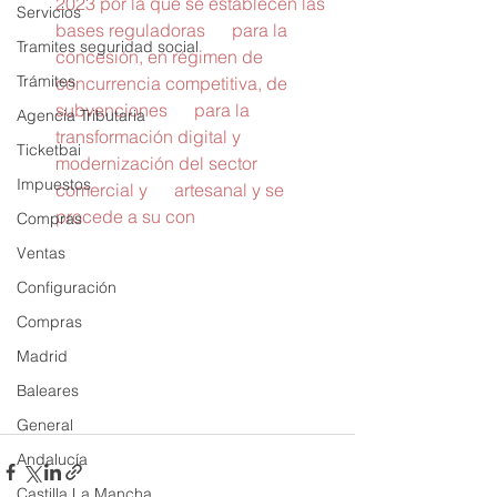
2023 por la que se establecen las 
Servicios
bases reguladoras      para la 
Tramites seguridad social
concesión, en régimen de 
Trámites
concurrencia competitiva, de 
subvenciones      para la 
Agencia Tributaria
transformación digital y 
Ticketbai
modernización del sector 
Impuestos
comercial y      artesanal y se 
procede a su con
Compras
Ventas
Configuración
Compras
Madrid
Baleares
General
Andalucía
Castilla La Mancha