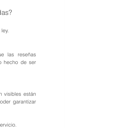
das?
ley.
e las reseñas 
o hecho de ser 
visibles están 
der garantizar 
rvicio.