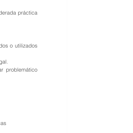
derada práctica 
os o utilizados 
gal.
r problemático 
cas