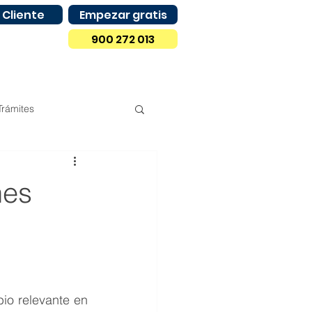
 Cliente
Empezar gratis
900 272 013
Trámites
Compras
Madrid
nes
Castilla y León
io relevante en 