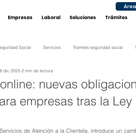
Área
Empresas
Laboral
Soluciones
Trámites
eguridad Social
Servicios
Tramites seguridad social
8 dic 2025
2 min de lectura
Impuestos
Compras
Ventas
Configuración
online: nuevas obligacio
ucía
Castilla La Mancha
Laboral
Inicio actividad
ara empresas tras la Ley
Murcia
Aragón
Subvenciones / Ayudas Laboral
ervicios de Atención a la Clientela, introduce un camb