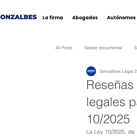
La firma
Abogados
Autónomos
All Posts
Gestor documental
S
Gonzalbes Legal
2
Agencia Tributaria
Ticketbai
Reseñas 
Baleares
General
Andal
legales p
10/2025
Extremadura
País Vasco
La Ley 10/2025, de S