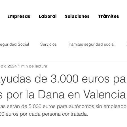
Área
Empresas
Laboral
Soluciones
Trámites
eguridad Social
Servicios
Tramites seguridad social
 dic 2024
1 min de lectura
Impuestos
Compras
Ventas
Configuración
yudas de 3.000 euros par
ucía
Castilla La Mancha
Laboral
Inicio actividad
s por la Dana en Valencia
s serán de 5.000 euros para autónomos sin empleados
Murcia
Aragón
Subvenciones / Ayudas Laboral
00 euros por cada persona contratada. 