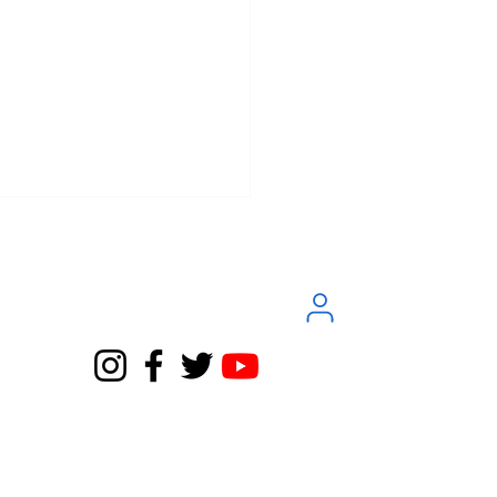
Servicio Atención al Cliente
do cortar la luz y el agua
te
 okupa? Lo que ha dicho
ribunal Supremo (y por
a tu inquilino moroso no)