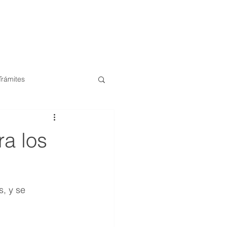
 Cliente
Empezar gratis
900 272 013
Trámites
Compras
Madrid
a los
Castilla y León
, y se 