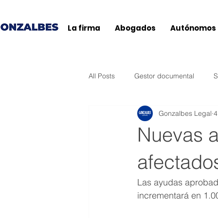
La firma
Abogados
Autónomos
All Posts
Gestor documental
S
Gonzalbes Legal
4
Agencia Tributaria
Ticketbai
Nuevas a
Baleares
General
Andal
afectado
Las ayudas aprobada
Extremadura
País Vasco
incrementará en 1.0