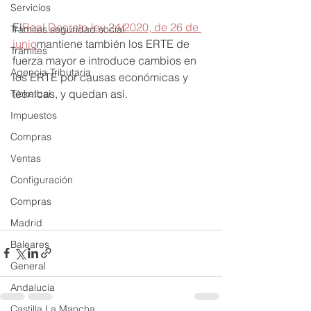
Servicios
El
Real Decreto-ley 24/2020, de 26 de 
Tramites seguridad social
junio
mantiene también los ERTE de 
Trámites
fuerza mayor e introduce cambios en 
Agencia Tributaria
los ERTE por causas económicas y 
técnicas, y quedan así.
Ticketbai
Impuestos
Compras
Ventas
Configuración
Compras
Madrid
Baleares
General
Andalucía
Castilla La Mancha