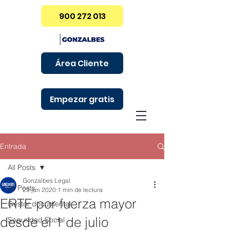
900 272 013
Área Cliente
Empezar gratis
Entrada
All Posts
Gonzalbes Legal
All Posts
29 jun 2020
1 min de lectura
ERTE por fuerza mayor
Gestor documental
desde el 1 de julio
Seguridad Social