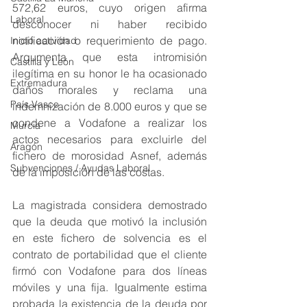
572,62 euros, cuyo origen afirma 
Laboral
desconocer ni haber recibido 
notificación o requerimiento de pago. 
Inicio actividad
Argumenta que esta intromisión 
Castilla y León
ilegítima en su honor le ha ocasionado 
Extremadura
daños morales y reclama una 
País Vasco
indemnización de 8.000 euros y que se 
condene a Vodafone a realizar los 
Murcia
actos necesarios para excluirle del 
Aragón
fichero de morosidad Asnef, además 
Subvenciones / Ayudas Laboral
de la imposición de las costas.
La magistrada considera demostrado 
que la deuda que motivó la inclusión 
en este fichero de solvencia es el 
contrato de portabilidad que el cliente 
firmó con Vodafone para dos líneas 
móviles y una fija. Igualmente estima 
probada la existencia de la deuda por 