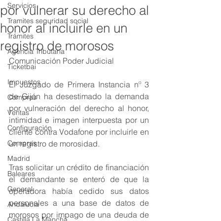
Servicios
por vulnerar su derecho al
Tramites seguridad social
honor al incluirle en un
Trámites
registro de morosos
Agencia Tributaria
Comunicación Poder Judicial
Ticketbai
Impuestos
El Juzgado de Primera Instancia nº 3 
de Gijón ha desestimado la demanda 
Compras
por vulneración del derecho al honor, 
Ventas
intimidad e imagen interpuesta por un 
Configuración
cliente contra Vodafone por incluirle en 
Compras
un registro de morosidad.
Madrid
Tras solicitar un crédito de financiación 
Baleares
el demandante se enteró de que la 
General
operadora había cedido sus datos 
personales a una base de datos de 
Andalucía
morosos por impago de una deuda de 
Castilla La Mancha