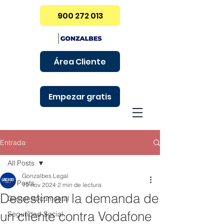
900 272 013
Área Cliente
Empezar gratis
Entrada
All Posts
Gonzalbes Legal
All Posts
19 nov 2024
2 min de lectura
Desestiman la demanda de
Gestor documental
un cliente contra Vodafone
Seguridad Social