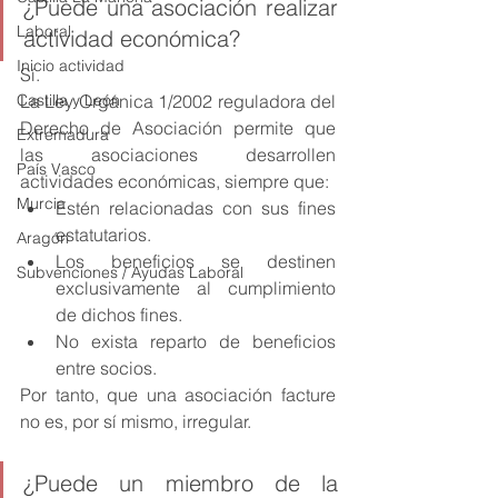
¿Puede una asociación realizar 
Laboral
actividad económica?
Inicio actividad
Sí.
Castilla y León
La Ley Orgánica 1/2002 reguladora del 
Derecho de Asociación permite que 
Extremadura
las asociaciones desarrollen 
País Vasco
actividades económicas, siempre que:
Murcia
Estén relacionadas con sus fines 
estatutarios.
Aragón
Los beneficios se destinen 
Subvenciones / Ayudas Laboral
exclusivamente al cumplimiento 
de dichos fines.
No exista reparto de beneficios 
entre socios.
Por tanto, que una asociación facture 
no es, por sí mismo, irregular.
¿Puede un miembro de la 