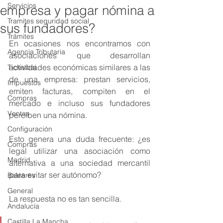
Servicios
empresa y pagar nómina a
Tramites seguridad social
sus fundadores?
Trámites
En ocasiones nos encontramos con 
Agencia Tributaria
asociaciones que desarrollan 
actividades económicas similares a las 
Ticketbai
de una empresa: prestan servicios, 
Impuestos
emiten facturas, compiten en el 
Compras
mercado e incluso sus fundadores 
Ventas
perciben una nómina.
Configuración
Esto genera una duda frecuente: ¿es 
Compras
legal utilizar una asociación como 
Madrid
alternativa a una sociedad mercantil 
para evitar ser autónomo?
Baleares
General
La respuesta no es tan sencilla.
Andalucía
Castilla La Mancha