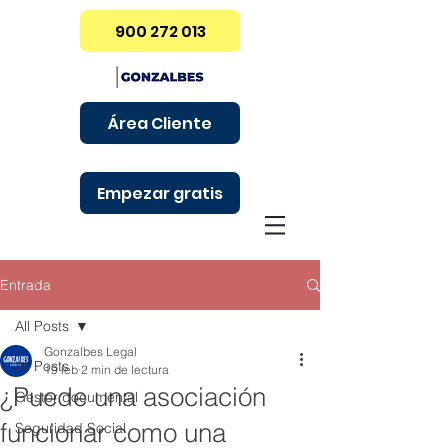
900 272 013
Área Cliente
Empezar gratis
Entrada
All Posts
Gonzalbes Legal
All Posts
19 feb
2 min de lectura
¿Puede una asociación
Gestor documental
funcionar como una
Seguridad Social