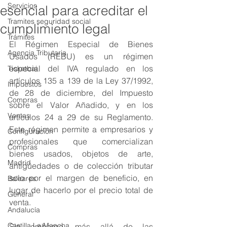
Servicios
esencial para acreditar el
Tramites seguridad social
cumplimiento legal
Trámites
El Régimen Especial de Bienes 
Agencia Tributaria
Usados (REBU) es un régimen 
especial del IVA regulado en los 
Ticketbai
artículos 135 a 139 de la Ley 37/1992, 
Impuestos
de 28 de diciembre, del Impuesto 
Compras
sobre el Valor Añadido, y en los 
Ventas
artículos 24 a 29 de su Reglamento. 
Este régimen permite a empresarios y 
Configuración
profesionales que comercializan 
Compras
bienes usados, objetos de arte, 
Madrid
antigüedades o de colección tributar 
solo por el margen de beneficio, en 
Baleares
lugar de hacerlo por el precio total de 
General
venta.
Andalucía
Castilla La Mancha
Sin embargo, más allá de las 