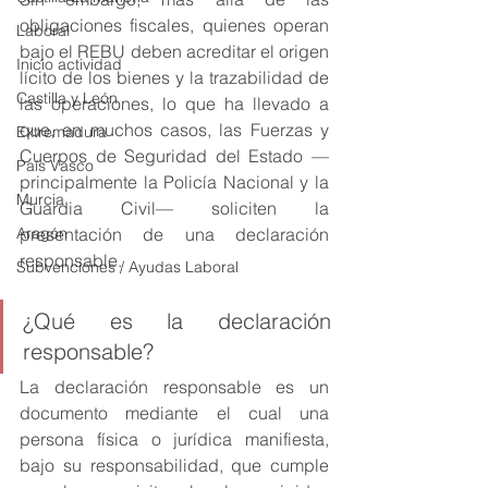
obligaciones fiscales, quienes operan 
Laboral
bajo el REBU deben acreditar el origen 
Inicio actividad
lícito de los bienes y la trazabilidad de 
Castilla y León
las operaciones, lo que ha llevado a 
que, en muchos casos, las Fuerzas y 
Extremadura
Cuerpos de Seguridad del Estado —
País Vasco
principalmente la Policía Nacional y la 
Murcia
Guardia Civil— soliciten la 
Aragón
presentación de una declaración 
responsable.
Subvenciones / Ayudas Laboral
¿Qué es la declaración 
responsable?
La declaración responsable es un 
documento mediante el cual una 
persona física o jurídica manifiesta, 
bajo su responsabilidad, que cumple 