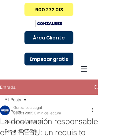
900 272 013
Área Cliente
Empezar gratis
Entrada
All Posts
Gonzalbes Legal
All Posts
30 oct 2025
3 min de lectura
La declaración responsable
Gestor documental
en el REBU: un requisito
Seguridad Social