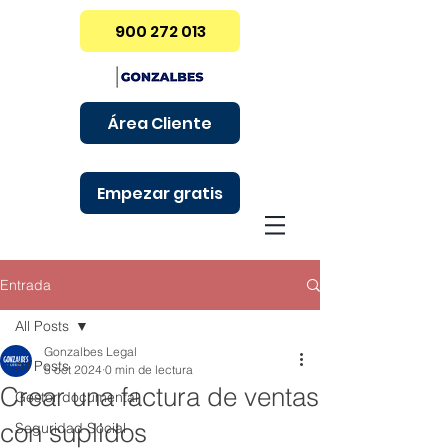
900 272 013
Área Cliente
Empezar gratis
Entrada
All Posts
Gonzalbes Legal
All Posts
5 oct 2024
0 min de lectura
Crear una factura de ventas
Gestor documental
con suplidos
Seguridad Social