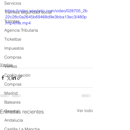
Servicios
https://video.wixstatic.com/video/028705_2b
Tramites seguridad social
22c28c0a2645b69468d9e3bba13ec3/480p
Trámites
/mp4/file.mp4
Agencia Tributaria
Ticketbai
Impuestos
Compras
Ventas
Ventas
Configuración
Compras
Madrid
Baleares
Ver todo
Entradas recientes
General
Andalucía
Castilla La Mancha