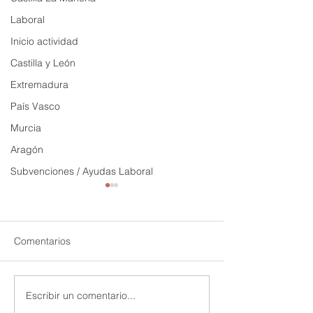
Laboral
Inicio actividad
Castilla y León
Extremadura
País Vasco
Murcia
Aragón
Subvenciones / Ayudas Laboral
Comentarios
Escribir un comentario...
Crear una factura de
Subir factura de