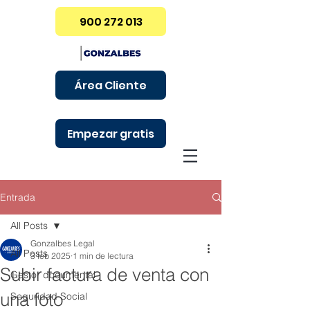
900 272 013
Área Cliente
Empezar gratis
Entrada
All Posts
Gonzalbes Legal
All Posts
3 feb 2025
1 min de lectura
Subir factura de venta con
Gestor documental
una foto
Seguridad Social