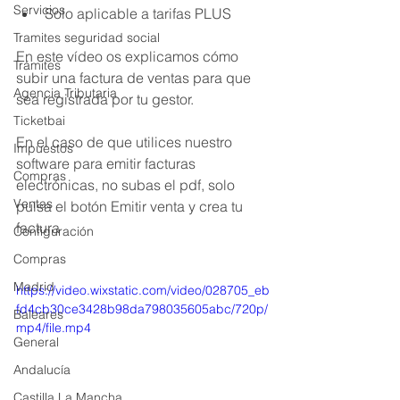
Servicios
Solo aplicable a tarifas PLUS
Tramites seguridad social
En este vídeo os explicamos cómo 
Trámites
subir una factura de ventas para que 
Agencia Tributaria
sea registrada por tu gestor.
Ticketbai
En el caso de que utilices nuestro 
Impuestos
software para emitir facturas 
Compras
electrónicas, no subas el pdf, solo 
Ventas
pulsa el botón Emitir venta y crea tu 
factura
Configuración
Compras
Madrid
https://video.wixstatic.com/video/028705_eb
fd4cb30ce3428b98da798035605abc/720p/
Baleares
mp4/file.mp4
General
Andalucía
Castilla La Mancha