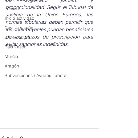
proporcionalidad. Según el Tribunal de 
Laboral
Justicia de la Unión Europea, las 
Inicio actividad
normas tributarias deben permitir que 
Castilla y León
los contribuyentes puedan beneficiarse 
de los plazos de prescripción para 
Extremadura
evitar sanciones indefinidas.
País Vasco
Murcia
Aragón
Subvenciones / Ayudas Laboral