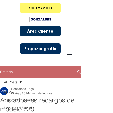
900 272 013
Área Cliente
Empezar gratis
Entrada
All Posts
Gonzalbes Legal
All Posts
24 may 2024
1 min de lectura
Anulados los recargos del
Gestor documental
modelo 720
Seguridad Social