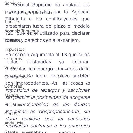
Servicios
El Tribunal Supremo ha anulado los 
recargos impuestos por la Agencia 
Tramites seguridad social
Tributaria a los contribuyentes que 
Trámites
presentaron fuera de plazo el modelo 
Agencia Tributaria
720, que es el utilizado para declarar 
bienes y derechos en el extranjero. 
Ticketbai
Impuestos
En esencia argumenta al TS que si las 
Compras
rentas declaradas ya estaban 
Ventas
prescritas, los recargos derivados de la 
presentación fuera de plazo también 
Configuración
son improcedentes. Así las cosas
 la 
Compras
imposición de recargos y sanciones 
Madrid
sin permitir la posibilidad de acogerse 
a la prescripción de las deudas 
Baleares
tributarias es desproporcionada, sin 
General
duda conlleva que tal sanciones 
Andalucía
resultarían contrarias a los principios 
Castilla La Mancha
de seguridad jurídica y 