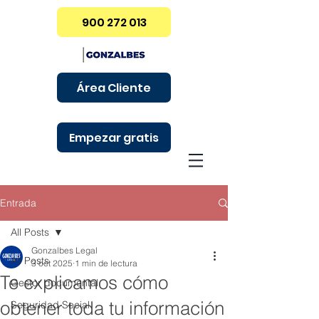
900 272 013
Área Cliente
Empezar gratis
Entrada
All Posts
Gonzalbes Legal
All Posts
3 oct 2025
1 min de lectura
Te explicamos cómo
Gestor documental
obtener toda tu información
Seguridad Social