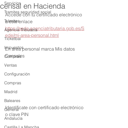
Servicios
censal en Hacienda
Tramites seguridad social
Accede con tu certificado electrónico 
Trámites
a este enlace 
https://sede.agenciatributaria.gob.es/S
Agencia Tributaria
ede/mi-area-personal.html
Ticketbai
Impuestos
En área personal marca Mis datos 
Censales 
Compras
Ventas
Configuración
Compras
Madrid
Baleares
Identifícate con certificado electrónico 
General
o clave PIN
Andalucía
Castilla La Mancha