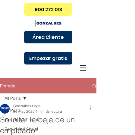
900 272 013
Área Cliente
Empezar gratis
Entrada
All Posts
Gonzalbes Legal
All Posts
30 may 2025
1 min de lectura
Solicitar la baja de un
Gestor documental
empleado
Seguridad Social