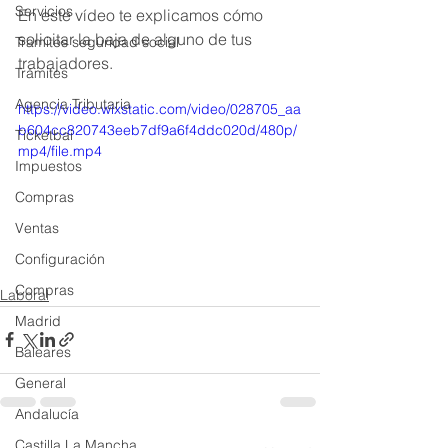
Servicios
En este vídeo te explicamos cómo 
solicitar la baja de alguno de tus 
Tramites seguridad social
trabajadores. 
Trámites
Agencia Tributaria
https://video.wixstatic.com/video/028705_aa
b604cc820743eeb7df9a6f4ddc020d/480p/
Ticketbai
mp4/file.mp4
Impuestos
Compras
Ventas
Configuración
Compras
Laboral
Madrid
Baleares
General
Andalucía
Castilla La Mancha