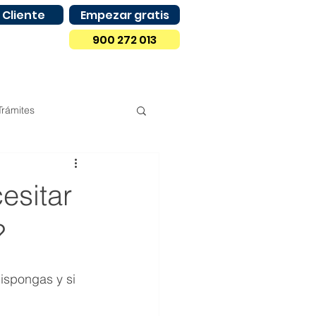
 Cliente
Empezar gratis
900 272 013
Trámites
Compras
Madrid
esitar
Castilla y León
?
ispongas y si 