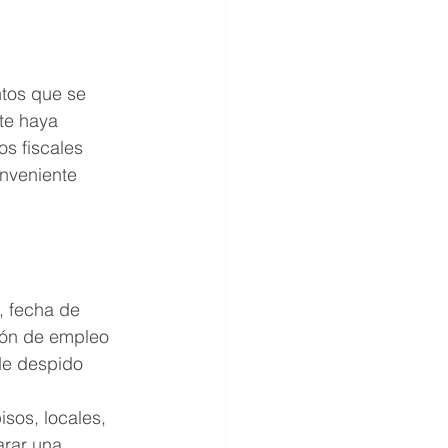
tos que se 
te haya 
s fiscales 
onveniente 
, fecha de 
ión de empleo 
de despido 
isos, locales, 
arar una 