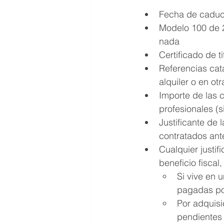
Fecha de caduc
Modelo 100 de 2
nada
Certificado de t
Referencias cat
alquiler o en ot
Importe de las c
profesionales (s
Justificante de
contratados ant
Cualquier justi
beneficio fiscal
Si vive en 
pagadas por
Por adquisi
pendientes 