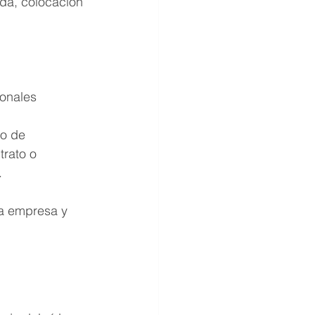
nda, colocación 
ionales
o de 
rato o 
.
na empresa y 