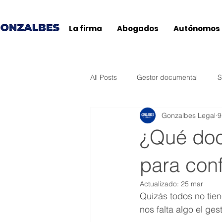
La firma
Abogados
Autónomos
All Posts
Gestor documental
S
Gonzalbes Legal
9
Agencia Tributaria
Ticketbai
¿Qué doc
Baleares
General
Andal
para con
Actualizado:
25 mar
Quizás todos no tien
Extremadura
País Vasco
nos falta algo el ges