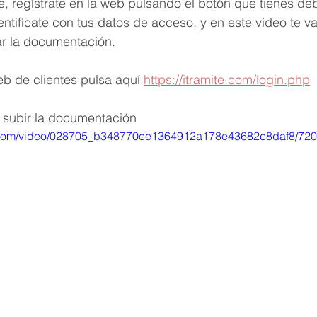
e
, regístrate en la web pulsando el botón que tienes deb
dentifícate con tus datos de acceso, y en este vídeo te v
r la documentación.  
b de clientes pulsa aquí 
https://itramite.com/login.php
 subir la documentación
tic.com/video/028705_b348770ee1364912a178e43682c8daf8/720