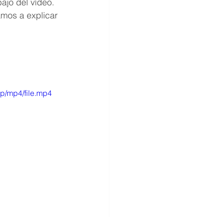
ajo del vídeo. 
amos a explicar 
p/mp4/file.mp4