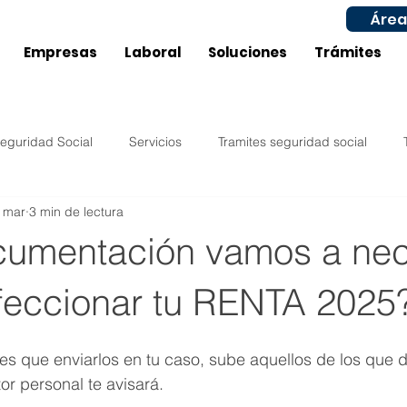
Área
Empresas
Laboral
Soluciones
Trámites
eguridad Social
Servicios
Tramites seguridad social
 mar
3 min de lectura
Impuestos
Compras
Ventas
Configuración
umentación vamos a nec
ucía
Castilla La Mancha
Laboral
Inicio actividad
feccionar tu RENTA 2025
es que enviarlos en tu caso, sube aquellos de los que d
Murcia
Aragón
Subvenciones / Ayudas Laboral
tor personal te avisará. 