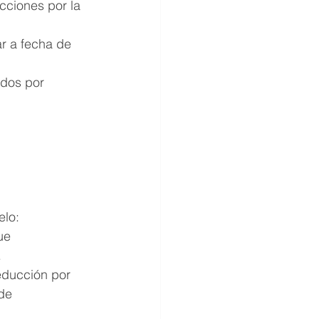
cciones por la 
r a fecha de 
idos por 
elo:
ue 
.
educción por 
de 