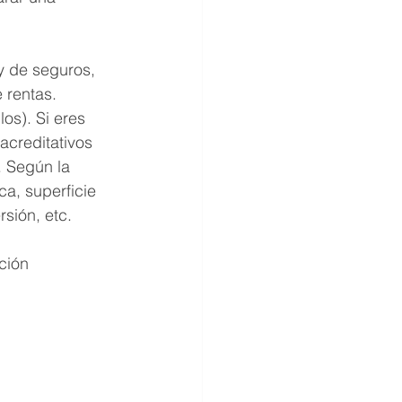
y de seguros, 
 rentas.
s). Si eres 
acreditativos 
. Según la 
a, superficie 
rsión, etc.
ción 