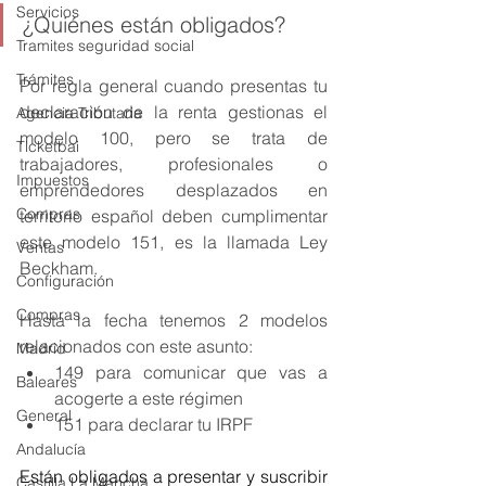
Servicios
¿Quiénes están obligados?
Tramites seguridad social
Trámites
Por regla general cuando presentas tu 
declaración de la renta gestionas el 
Agencia Tributaria
modelo 100, pero se trata de 
Ticketbai
trabajadores, profesionales o 
Impuestos
emprendedores desplazados en 
Compras
territorio español deben cumplimentar 
este modelo 151, es la llamada Ley 
Ventas
Beckham. 
Configuración
Compras
Hasta la fecha tenemos 2 modelos 
relacionados con este asunto: 
Madrid
149 para comunicar que vas a 
Baleares
acogerte a este régimen
General
151 para declarar tu IRPF 
Andalucía
Están obligados a presentar y suscribir 
Castilla La Mancha