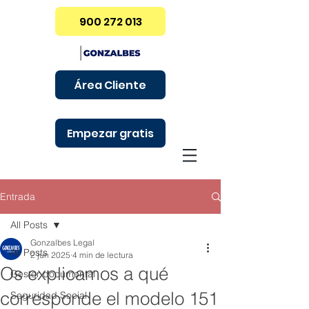
900 272 013
Área Cliente
Empezar gratis
Entrada
All Posts
Gonzalbes Legal
All Posts
2 jun 2025
4 min de lectura
Os explicamos a qué
Gestor documental
corresponde el modelo 151
Seguridad Social