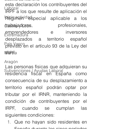
esta declaración los contribuyentes del 
Laboral
IRPF a los que resulte de aplicación el 
Inicio actividad
Régimen especial aplicable a los 
trabajadores, profesionales, 
Castilla y León
emprendedores e inversores 
Extremadura
desplazados a territorio español 
País Vasco
previsto en el artículo 93 de la Ley del 
IRPF.
Murcia
Aragón
Las personas físicas que adquieran su 
Subvenciones / Ayudas Laboral
residencia fiscal en España como 
consecuencia de su desplazamiento a 
territorio español podrán optar por 
tributar por el IRNR, manteniendo la 
condición de contribuyentes por el 
IRPF, cuando se cumplan las 
siguientes condiciones:
Que no hayan sido residentes en 
España durante los cinco períodos 