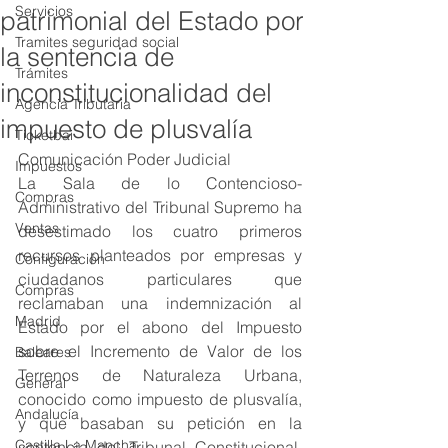
Servicios
patrimonial del Estado por
Tramites seguridad social
la sentencia de
Trámites
inconstitucionalidad del
Agencia Tributaria
impuesto de plusvalía
Ticketbai
Comunicación Poder Judicial
Impuestos
La Sala de lo Contencioso-
Compras
Administrativo del Tribunal Supremo ha 
Ventas
desestimado los cuatro primeros 
recursos planteados por empresas y 
Configuración
ciudadanos particulares que 
Compras
reclamaban una indemnización al 
Madrid
Estado por el abono del Impuesto 
sobre el Incremento de Valor de los 
Baleares
Terrenos de Naturaleza Urbana, 
General
conocido como impuesto de plusvalía, 
Andalucía
y que basaban su petición en la 
Castilla La Mancha
sentencia del Tribunal Constitucional, 