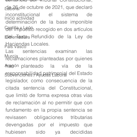
de 26 de octubre de 2021, que declaró 
Laboral
inconstitucional el sistema de 
Inicio actividad
determinación de la base imponible 
Castilla y León
del impuesto recogido en dos artículos 
del Texto Refundido de la Ley de 
Extremadura
Haciendas Locales.
País Vasco
Las sentencias examinan las 
Murcia
reclamaciones planteadas por quienes 
Aragón
han planteado la vía de la 
responsabilidad patrimonial del Estado 
Subvenciones / Ayudas Laboral
legislador, como consecuencia de la 
citada sentencia del Constitucional, 
que limitó de forma expresa otras vías 
de reclamación al no permitir que con 
fundamento en la propia sentencia se 
revisasen obligaciones tributarias 
devengadas por el impuesto que 
hubiesen sido ya decididas 