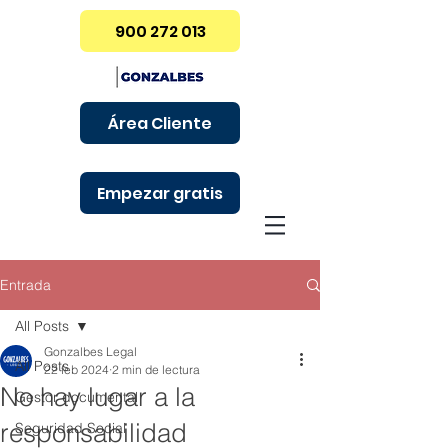
900 272 013
Área Cliente
Empezar gratis
Entrada
All Posts
Gonzalbes Legal
All Posts
22 feb 2024
2 min de lectura
No hay lugar a la
Gestor documental
responsabilidad
Seguridad Social