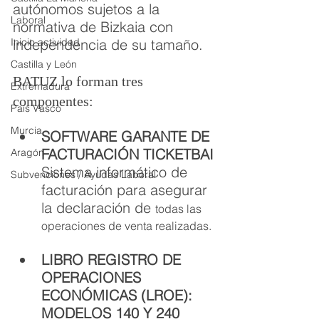
autónomos sujetos a la 
Laboral
normativa de Bizkaia con 
Inicio actividad
independencia de su tamaño.
Castilla y León
BATUZ lo forman tres 
Extremadura
componentes:
País Vasco
Murcia
SOFTWARE GARANTE DE 
FACTURACIÓN TICKETBAI
Aragón
Sistema informático de 
Subvenciones / Ayudas Laboral
facturación para asegurar 
la declaración de 
todas las 
operaciones de venta realizadas.
LIBRO REGISTRO DE 
OPERACIONES 
ECONÓMICAS (LROE): 
MODELOS 140 Y 240