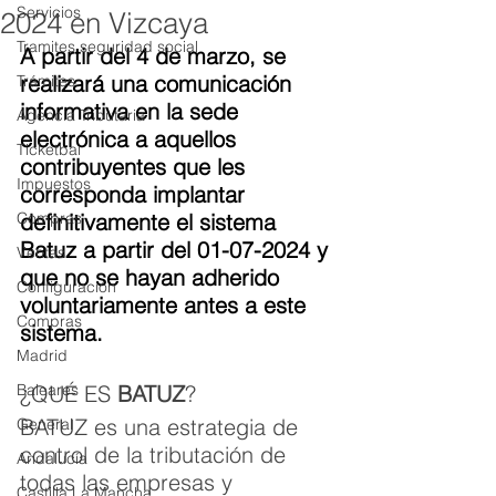
Servicios
2024 en Vizcaya
Tramites seguridad social
A partir del 4 de marzo, se 
realizará una comunicación 
Trámites
informativa en la sede 
Agencia Tributaria
electrónica a aquellos 
Ticketbai
contribuyentes que les 
Impuestos
corresponda implantar 
Compras
definitivamente el sistema 
Batuz a partir del 01-07-2024 y 
Ventas
que no se hayan adherido 
Configuración
voluntariamente antes a este 
Compras
sistema.
Madrid
Baleares
¿QUÉ ES 
BATUZ
?
BATUZ es una estrategia de 
General
control de la tributación de 
Andalucía
todas las empresas y 
Castilla La Mancha