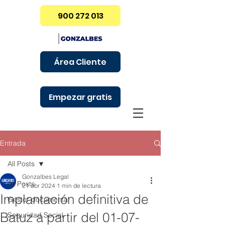
900 272 013
Área Cliente
Empezar gratis
Entrada
All Posts
Gonzalbes Legal
All Posts
21 abr 2024
1 min de lectura
Implantación definitiva de
Gestor documental
Batuz a partir del 01-07-
Seguridad Social