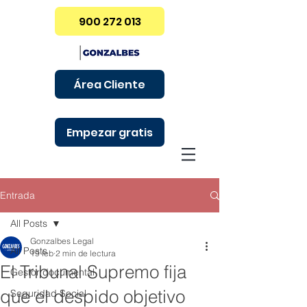
900 272 013
Área Cliente
Empezar gratis
Entrada
All Posts
Gonzalbes Legal
All Posts
19 feb
2 min de lectura
El Tribunal Supremo fija
Gestor documental
que el despido objetivo
Seguridad Social