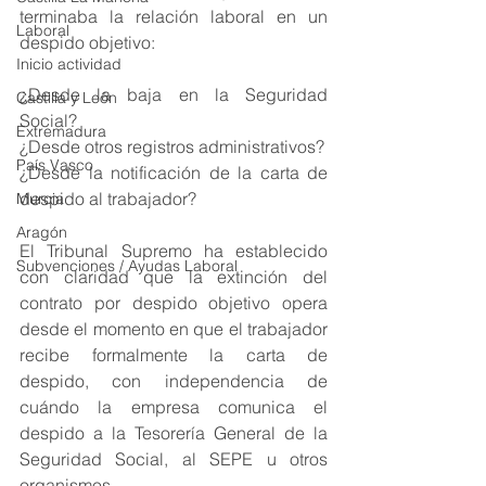
terminaba la relación laboral en un 
Laboral
despido objetivo:
Inicio actividad
¿Desde la baja en la Seguridad 
Castilla y León
Social?
Extremadura
¿Desde otros registros administrativos?
País Vasco
¿Desde la notificación de la carta de 
despido al trabajador?
Murcia
Aragón
El Tribunal Supremo ha establecido 
Subvenciones / Ayudas Laboral
con claridad que la extinción del 
contrato por despido objetivo opera 
desde el momento en que el trabajador 
recibe formalmente la carta de 
despido, con independencia de 
cuándo la empresa comunica el 
despido a la Tesorería General de la 
Seguridad Social, al SEPE u otros 
organismos.