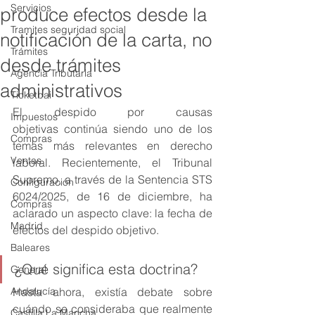
Servicios
produce efectos desde la
Tramites seguridad social
notificación de la carta, no
Trámites
desde trámites
Agencia Tributaria
administrativos
Ticketbai
El despido por causas 
Impuestos
objetivas continúa siendo uno de los 
Compras
temas más relevantes en derecho 
Ventas
laboral. Recientemente, el Tribunal 
Supremo, a través de la Sentencia STS 
Configuración
6024/2025, de 16 de diciembre, ha 
Compras
aclarado un aspecto clave: la fecha de 
Madrid
efectos del despido objetivo.
Baleares
¿Qué significa esta doctrina?
General
Andalucía
Hasta ahora, existía debate sobre 
cuándo se consideraba que realmente 
Castilla La Mancha