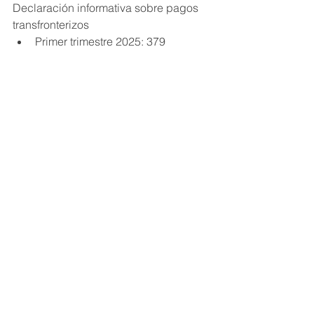
Declaración informativa sobre pagos 
transfronterizos	
Primer trimestre 2025: 379