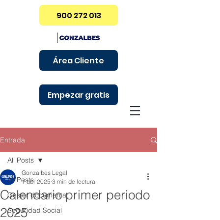
900 272 013
Área Cliente
Empezar gratis
Entrada
All Posts
Gonzalbes Legal
All Posts
1 abr 2025
3 min de lectura
Calendario primer periodo
Gestor documental
2025
Seguridad Social