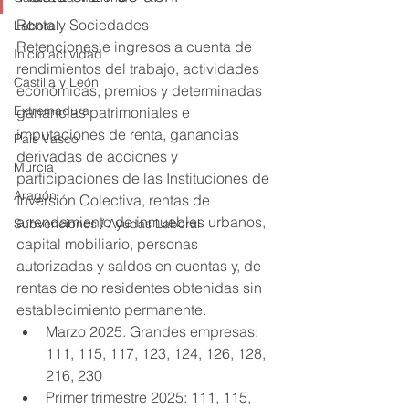
Renta y Sociedades
Laboral
Retenciones e ingresos a cuenta de 
Inicio actividad
rendimientos del trabajo, actividades 
Castilla y León
económicas, premios y determinadas 
Extremadura
ganancias patrimoniales e 
imputaciones de renta, ganancias 
País Vasco
derivadas de acciones y 
Murcia
participaciones de las Instituciones de 
Aragón
Inversión Colectiva, rentas de 
arrendamiento de inmuebles urbanos, 
Subvenciones / Ayudas Laboral
capital mobiliario, personas 
autorizadas y saldos en cuentas y, de 
rentas de no residentes obtenidas sin 
establecimiento permanente.
Marzo 2025. Grandes empresas: 
111, 115, 117, 123, 124, 126, 128, 
216, 230
Primer trimestre 2025: 111, 115, 