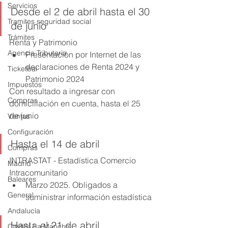
Servicios
Desde el 2 de abril hasta el 30 
Tramites seguridad social
de junio
Trámites
Renta y Patrimonio
Agencia Tributaria
Presentación por Internet de las 
declaraciones de Renta 2024 y 
Ticketbai
Patrimonio 2024
Impuestos
Con resultado a ingresar con 
Compras
domiciliación en cuenta, hasta el 25 
de junio
Ventas
Configuración
Hasta el 14 de abril
Compras
INTRASTAT - Estadística Comercio 
Madrid
Intracomunitario
Baleares
Marzo 2025. Obligados a 
General
suministrar información estadística
Andalucía
Hasta el 21 de abril
Castilla La Mancha