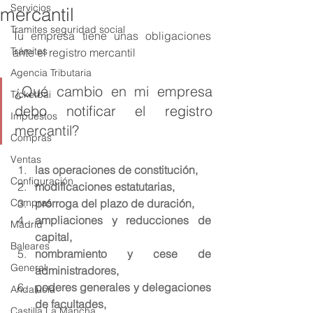
Servicios
mercantil
Tramites seguridad social
Tu empresa tiene unas obligaciones 
Trámites
ante el registro mercantil 
Agencia Tributaria
¿Qué cambio en mi empresa 
Ticketbai
debo notificar el registro 
Impuestos
mercantil? 
Compras
Ventas
las operaciones de constitución,
Configuración
modificaciones estatutarias,
Compras
prórroga del plazo de duración,
ampliaciones y reducciones de 
Madrid
capital,
Baleares
nombramiento y cese de 
General
administradores,
poderes generales y delegaciones 
Andalucía
de facultades,
Castilla La Mancha