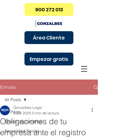
900 272 013
Área Cliente
Empezar gratis
Entrada
All Posts
Gonzalbes Legal
All Posts
6 jun 2025
2 min de lectura
Obligaciones de tu
Gestor documental
empresa ante el registro
Seguridad Social