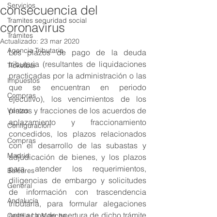
Servicios
consecuencia del
Tramites seguridad social
coronavirus
Trámites
Actualizado:
23 mar 2020
Agencia Tributaria
Los plazos de pago de la deuda 
tributaria (resultantes de liquidaciones 
Ticketbai
practicadas por la administración o las 
Impuestos
que se encuentran en periodo 
Compras
ejecutivo), los vencimientos de los 
plazos y fracciones de los acuerdos de 
Ventas
aplazamiento y fraccionamiento 
Configuración
concedidos, los plazos relacionados 
Compras
con el desarrollo de las subastas y 
Madrid
adjudicación de bienes, y los plazos 
para atender los requerimientos, 
Baleares
diligencias de embargo y solicitudes 
General
de información con trascendencia 
Andalucía
tributaria, para formular alegaciones 
ante actos de apertura de dicho trámite 
Castilla La Mancha