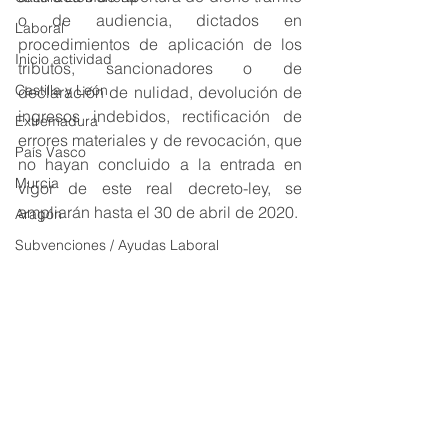
o de audiencia, dictados en 
Laboral
procedimientos de aplicación de los 
Inicio actividad
tributos, sancionadores o de 
Castilla y León
declaración de nulidad, devolución de 
ingresos indebidos, rectificación de 
Extremadura
errores materiales y de revocación, que 
País Vasco
no hayan concluido a la entrada en 
Murcia
vigor de este real decreto-ley, se 
ampliarán hasta el 30 de abril de 2020.
Aragón
Subvenciones / Ayudas Laboral