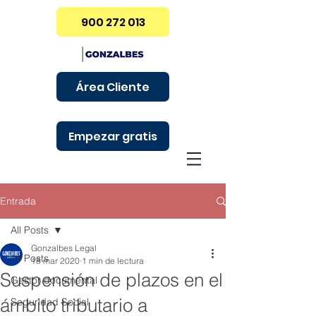
900 272 013
Área Cliente
Empezar gratis
Entrada
All Posts
Gonzalbes Legal
All Posts
18 mar 2020
1 min de lectura
Suspensión de plazos en el
Gestor documental
ámbito tributario a
Seguridad Social