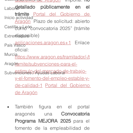
detallado públicamente en el 
Laboral
trámite
Portal del Gobierno de 
Inicio actividad
Aragón
  Plazo de solicitud: abierto 
Castilla y León
como “convocatoria 2025” (trámite 
disponible) 
Extremadura
aplicaciones.aragon.es
+1
  Enlace 
País Vasco
oficial: 
Murcia
https://www.aragon.es/tramitador/-/t
Aragón
ramite/subvenciones-para-el-
estimulo-del-mercado-de-trabajo-
Subvenciones / Ayudas Laboral
y-el-fomento-del-empleo-estable-y-
de-calidad-1
Portal del Gobierno 
de Aragón
También figura en el portal 
aragonés una 
Convocatoria 
Programa MEJORA 2025
 para el 
fomento de la empleabilidad de 