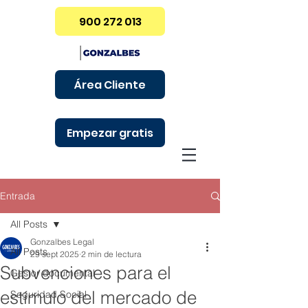
900 272 013
Área Cliente
Empezar gratis
Entrada
All Posts
Gonzalbes Legal
All Posts
29 sept 2025
2 min de lectura
Subvenciones para el
Gestor documental
estímulo del mercado de
Seguridad Social