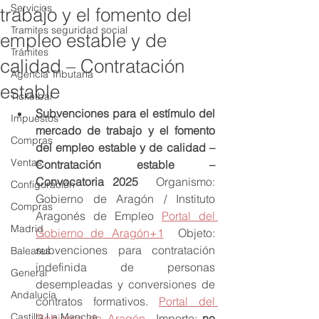
Servicios
trabajo y el fomento del
Tramites seguridad social
empleo estable y de
Trámites
calidad – Contratación
Agencia Tributaria
estable
Ticketbai
Subvenciones para el estímulo del 
Impuestos
mercado de trabajo y el fomento 
Compras
del empleo estable y de calidad – 
Ventas
Contratación estable – 
Convocatoria 2025
  Organismo: 
Configuración
Gobierno de Aragón / Instituto 
Compras
Aragonés de Empleo 
Portal del 
Madrid
Gobierno de Aragón+1
  Objeto: 
subvenciones para contratación 
Baleares
indefinida de personas 
General
desempleadas y conversiones de 
Andalucía
contratos formativos. 
Portal del 
Castilla La Mancha
Gobierno de Aragón
  Importe: 
no 