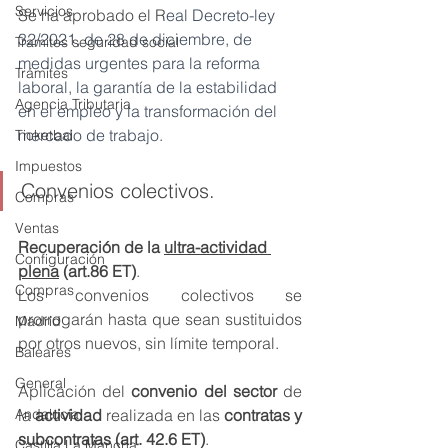
Servicios
Se ha aprobado el R
eal Decreto-ley 
32/2021, de 28 de diciembre, de 
Tramites seguridad social
medidas urgentes para la reforma 
Trámites
laboral, la garantía de la estabilidad 
Agencia Tributaria
en el empleo y la transformación del 
mercado de trabajo.
Ticketbai
Impuestos
Convenios colectivos. 
Compras
Ventas
Recuperación de la 
ultra-actividad 
Configuración
plena
 (art.86 ET)
.
Compras
Los convenios colectivos se 
prorrogarán hasta que sean sustituidos 
Madrid
por otros nuevos, sin límite temporal.
Baleares
General
Aplicación del
 convenio del sector
 de 
Andalucía
la 
actividad
 realizada en las
 contratas y 
subcontratas (art. 42.6 ET)
.
Castilla La Mancha