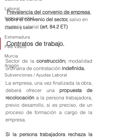
Laboral
Prevalencia del convenio de empresa 
Inicio actividad
sobre el convenio del sector, 
salvo en 
materia salarial 
(art. 84.2 ET)
Castilla y León
Extremadura
Contratos de trabajo. 
País Vasco
Murcia
Sector de la 
construcción; 
modalidad 
Aragón
ordinaria de contratación
 indefinida.
Subvenciones / Ayudas Laboral
La empresa, una vez finalizada la obra, 
deberá ofrecer una 
propuesta de 
recolocación
 a la persona trabajadora, 
previo desarrollo, si es preciso, de un 
proceso de formación a cargo de la 
empresa.
Si la persona trabajadora rechaza la 