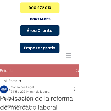
900 272 013
Área Cliente
Empezar gratis
Entrada
All Posts
Gonzalbes Legal
All Posts
31 dic 2021
4 min de lectura
Publicación de la reforma
Gestor documental
del mercado laboral
Seguridad Social