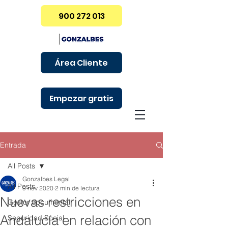
900 272 013
Área Cliente
Empezar gratis
Entrada
All Posts
Gonzalbes Legal
All Posts
9 nov 2020
2 min de lectura
Nuevas restricciones en
Gestor documental
Andalucía en relación con
Seguridad Social