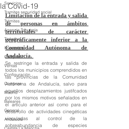
Servicios
la Covid-19
Tramites seguridad social
Limitación de la entrada y salida 
Trámites
de personas en ámbitos 
Agencia Tributaria
territoriales de carácter 
Ticketbai
geográficamente inferior a la 
Comunidad Autónoma de 
Impuestos
Andalucía. 
Compras
Se restringe la entrada y salida de 
Ventas
todos los municipios comprendidos en 
Configuración
las provincias de la Comunidad 
Compras
Autónoma de Andalucía, salvo para 
aquellos desplazamientos justifcados 
Madrid
por los mismos motivos señalados en 
Baleares
el artículo anterior así como para el 
General
desarrollo de actividades cinegéticas 
vinculadas al control de la 
Andalucía
sobreabundancia de especies 
Castilla La Mancha