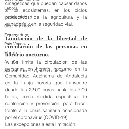
cinegéticas que puedan causar daños 
Laboral
a los ecosistemas, en los ciclos 
productivos de la agricultura y la 
Inicio actividad
ganadería y en la seguridad vial.
Castilla y León
Extremadura
Limitación de la libertad de 
País Vasco
circulación de las personas en 
Murcia
horario nocturno. 
Aragón
1. Se limita la circulación de las 
personas en horario nocturno en la 
Subvenciones / Ayudas Laboral
Comunidad Autónoma de Andalucía 
en la franja horaria que transcurre 
desde las 22:00 horas hasta las 7:00 
horas, como medida específica de 
contención y prevención, para hacer 
frente a la crisis sanitaria ocasionada 
por el coronavirus (COVID-19).
Las excepciones a esta limitación: