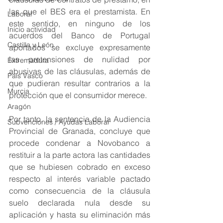
las que el BES era el prestamista. En 
Laboral
este sentido, en ninguno de los 
Inicio actividad
acuerdos del Banco de Portugal 
Castilla y León
aportados se excluye expresamente 
las pretensiones de nulidad por 
Extremadura
abusivas de las cláusulas, además de 
País Vasco
que pudieran resultar contrarios a la 
Murcia
protección que el consumidor merece. 
Aragón
Por tanto, la sentencia de la Audiencia 
Subvenciones / Ayudas Laboral
Provincial de Granada, concluye que 
procede condenar a Novobanco a 
restituir a la parte actora las cantidades 
que se hubiesen cobrado en exceso 
respecto al interés variable pactado 
como consecuencia de la cláusula 
suelo declarada nula desde su 
aplicación y hasta su eliminación más 