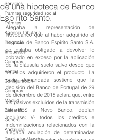
Servicios
de una hipoteca de Banco
Tramites seguridad social
Espirito Santo.
Trámites
Alegaba la representación de 
Agencia Tributaria
Novobanco que al haber adquirido el 
negocio de Banco Espirito Santo S.A.  
Ticketbai
no estaba obligado a devolver lo 
Impuestos
cobrado en exceso por la aplicación 
Compras
de la cláusula suelo salvo desde que 
Ventas
aquellos adquirieron el producto. La 
parte demandada sostiene que la 
Configuración
decisión del Banco de Portugal de 29 
Compras
de diciembre de 2015 aclara que, entre 
Madrid
los pasivos excluidos de la transmisión 
del BES a Novo Banco, debían 
Baleares
incluirse: V- todos los créditos e 
General
indemnizaciones relacionados con la 
Andalucía
alegada anulación de determinadas 
Castilla La Mancha
cláusulas de contratos de préstamo, en 