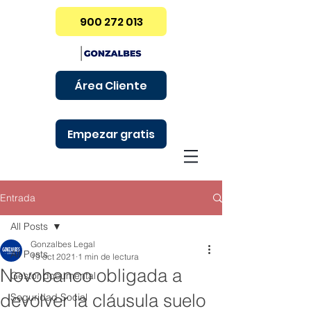
900 272 013
Área Cliente
Empezar gratis
Entrada
All Posts
Gonzalbes Legal
All Posts
19 oct 2021
1 min de lectura
Novobanco obligada a
Gestor documental
devolver la cláusula suelo
Seguridad Social