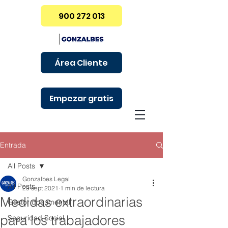
900 272 013
Área Cliente
Empezar gratis
Entrada
All Posts
Gonzalbes Legal
All Posts
29 sept 2021
1 min de lectura
Medidas extraordinarias
Gestor documental
para los trabajadores
Seguridad Social