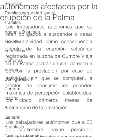
Servicios
autónomos afectados por la
Tramites seguridad social
erupción de la Palma
Trámites
Los trabajadores autónomos que se 
Agencia Tributaria
vean obligados a suspender o cesar 
en la actividad como consecuencia 
Ticketbai
directa de la erupción volcánica 
Impuestos
registrada en la zona de Cumbre Vieja 
Compras
en La Palma podrán causar derecho a 
Ventas
percibir la prestación por cese de 
actividad, sin que se computen, a 
Configuración
efectos de consumir los períodos 
Compras
máximos de percepción establecidos, 
Madrid
los cinco primeros meses de 
percepción de la prestación.
Baleares
General
Los trabajadores autónomos que a 30 
Andalucía
de septiembre hayan percibido 
Castilla La Mancha
algunas de las prestaciones recogidas 