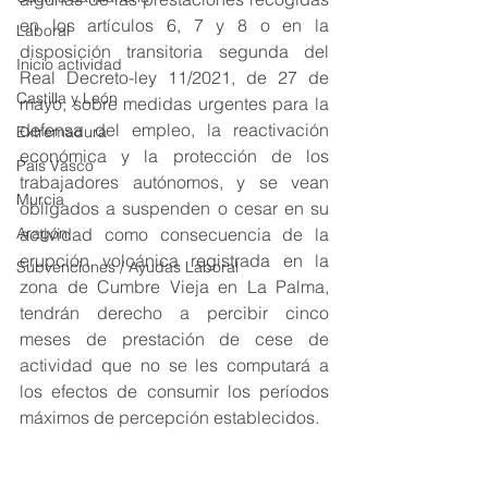
en los artículos 6, 7 y 8 o en la 
Laboral
disposición transitoria segunda del 
Inicio actividad
Real Decreto-ley 11/2021, de 27 de 
Castilla y León
mayo, sobre medidas urgentes para la 
defensa del empleo, la reactivación 
Extremadura
económica y la protección de los 
País Vasco
trabajadores autónomos, y se vean 
Murcia
obligados a suspenden o cesar en su 
Aragón
actividad como consecuencia de la 
erupción volcánica registrada en la 
Subvenciones / Ayudas Laboral
zona de Cumbre Vieja en La Palma, 
tendrán derecho a percibir cinco 
meses de prestación de cese de 
actividad que no se les computará a 
los efectos de consumir los períodos 
máximos de percepción establecidos. 