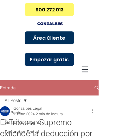
900 272 013
Área Cliente
Empezar gratis
Entrada
All Posts
Gonzalbes Legal
All Posts
18 ene 2024
2 min de lectura
El Tribunal Supremo
Gestor documental
extiende la deducción por
Seguridad Social