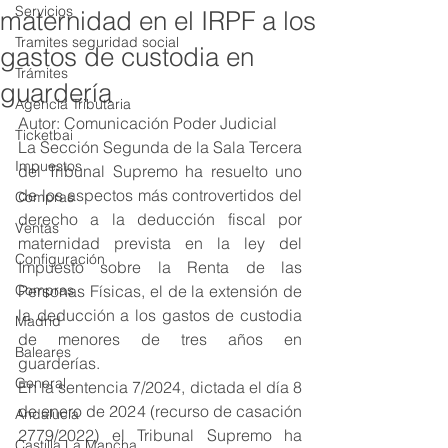
Servicios
maternidad en el IRPF a los
Tramites seguridad social
gastos de custodia en
Trámites
guardería
Agencia Tributaria
Autor: Comunicación Poder Judicial
Ticketbai
La Sección Segunda de la Sala Tercera 
Impuestos
del Tribunal Supremo ha resuelto uno 
de los aspectos más controvertidos del 
Compras
derecho a la deducción fiscal por 
Ventas
maternidad prevista en la ley del 
Configuración
Impuesto sobre la Renta de las 
Compras
Personas Físicas, el de la extensión de 
la deducción a los gastos de custodia 
Madrid
de menores de tres años en 
Baleares
guarderías. 
General
En la sentencia 7/2024, dictada el día 8 
de enero de 2024 (recurso de casación 
Andalucía
2779/2022) el Tribunal Supremo ha 
Castilla La Mancha