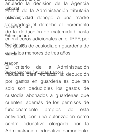
anulado la decisión de la Agencia 
Laboral
Estatal de la Administración tributaria 
(AEAT), que denegó a una madre 
Inicio actividad
trabajadora el derecho al incremento 
Castilla y León
de la deducción de maternidad hasta 
Extremadura
en mil euros adicionales en el IRPF, por 
País Vasco
los gastos de custodia en guardería de 
sus hijos menores de tres años. 
Murcia
Aragón
El criterio de la Administración 
Subvenciones / Ayudas Laboral
tributaria para rechazar la deducción 
por gastos en guardería es que tan 
solo son deducibles los gastos de 
custodia abonados a guarderías que 
cuenten, además de los permisos de 
funcionamiento propios de esta 
actividad, con una autorización como 
centro educativo otorgada por la 
Administración educativa competente. 