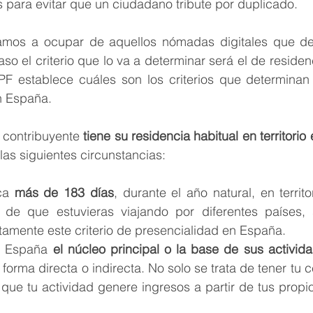
s para evitar que un ciudadano tribute por duplicado. 
amos a ocupar de aquellos nómadas digitales que deb
o el criterio que lo va a determinar será el de residenci
RPF establece cuáles son los criterios que determinan 
n España. 
 contribuyente 
tiene su residencia habitual en territorio
las siguientes circunstancias:
ca 
más de 183 días
, durante el año natural, en territo
o de que estuvieras viajando por diferentes países,
tamente este criterio de presencialidad en España. 
n España
 el núcleo principal o la base de sus activida
 forma directa o indirecta. No solo se trata de tener tu c
ue tu actividad genere ingresos a partir de tus propios