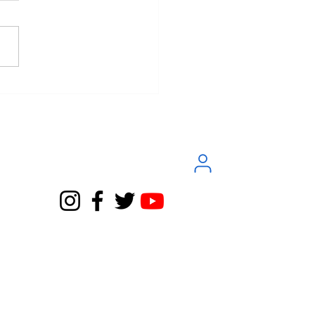
do cortar la luz y el agua
 okupa? Lo que ha dicho
ribunal Supremo (y por
a tu inquilino moroso no)
Servicio Atención al Cliente
te
App