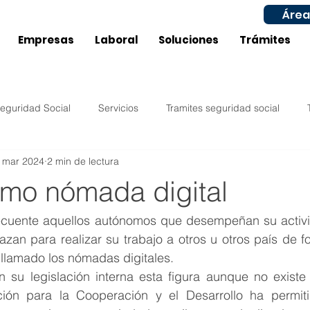
Área
Empresas
Laboral
Soluciones
Trámites
eguridad Social
Servicios
Tramites seguridad social
 mar 2024
2 min de lectura
Impuestos
Compras
Ventas
Configuración
omo nómada digital
ucía
Castilla La Mancha
Laboral
Inicio actividad
ecuente aquellos autónomos que desempeñan su activi
zan para realizar su trabajo a otros u otros país de f
 llamado los nómadas digitales. 
Murcia
Aragón
Subvenciones / Ayudas Laboral
 su legislación interna esta figura aunque no existe 
ción para la Cooperación y el Desarrollo ha permiti