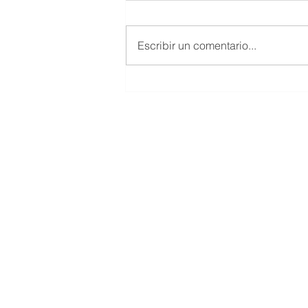
Escribir un comentario...
El coche de empresa en el
IRPF: Hacienda gana el
gasto, pero pierde la sanción
> Oficinas
> Prensa
> itramite
>
Ayuda
> Manual ayuda I
> Canal denuncia