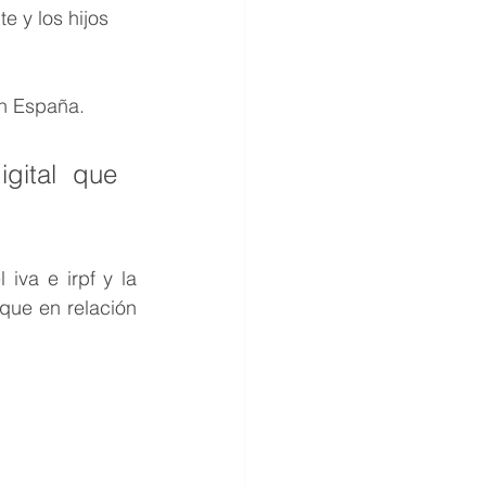
 y los hijos
en España. 
ital que 
va e irpf y la 
ue en relación 