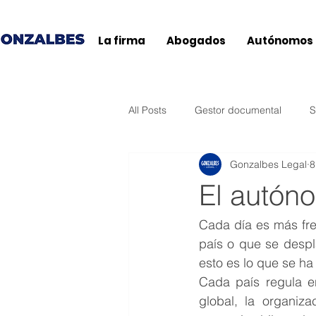
La firma
Abogados
Autónomos
All Posts
Gestor documental
S
Gonzalbes Legal
8
Agencia Tributaria
Ticketbai
El autón
Baleares
General
Andal
Cada día es más fr
país o que se despla
esto es lo que se ha
Extremadura
País Vasco
Cada país regula en
global, la organiza