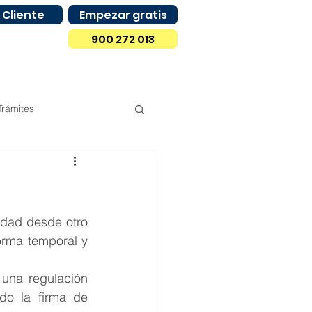
 Cliente
Empezar gratis
900 272 013
Trámites
Compras
Madrid
Castilla y León
dad desde otro 
orma temporal y 
una regulación 
do la firma de 