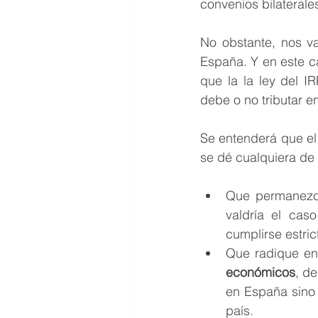
convenios bilaterale
No obstante, nos v
España. Y en este cas
que la la ley del I
debe o no tributar e
Se entenderá que el
se dé cualquiera de 
Que permanez
valdría el cas
cumplirse estric
Que radique e
económicos
, de
en España sino q
país. 