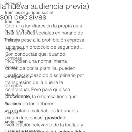
Servicios
la nueva audiencia previa)
Tramites seguridad social
son decisivas
Trámites
Cobrar a familiares en la propia caja, 
Agencia Tributaria
usar las redes sociales en horario de 
trabajo pese a la prohibición expresa, 
Ticketbai
saltarse un protocolo de seguridad… 
Impuestos
Son conductas que, cuando 
Compras
incumplen una norma interna 
Ventas
conocida por la plantilla, pueden 
justificar un despido disciplinario por 
Configuración
transgresión de la buena fe 
Compras
contractual. Pero para que sea 
Madrid
procedente
, la empresa tiene que 
hacer bien los deberes.
Baleares
En el plano material, los tribunales 
General
exigen tres cosas: 
gravedad
Andalucía
(vulneración relevante de la lealtad y 
Castilla La Mancha
la confianza del puesto), 
culpabilidad