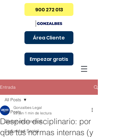
900 272 013
Área Cliente
Empezar gratis
Entrada
All Posts
Gonzalbes Legal
All Posts
22 jun
1 min de lectura
Despido disciplinario: por
Gestor documental
qué tus normas internas (y
Seguridad Social