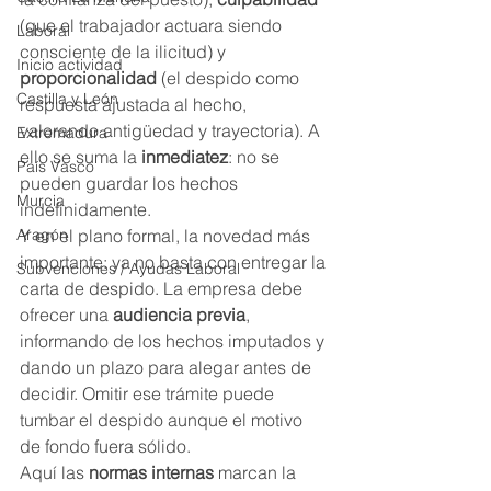
(que el trabajador actuara siendo 
Laboral
consciente de la ilicitud) y 
Inicio actividad
proporcionalidad
 (el despido como 
Castilla y León
respuesta ajustada al hecho, 
valorando antigüedad y trayectoria). A 
Extremadura
ello se suma la 
inmediatez
: no se 
País Vasco
pueden guardar los hechos 
Murcia
indefinidamente.
Aragón
Y en el plano formal, la novedad más 
importante: ya no basta con entregar la 
Subvenciones / Ayudas Laboral
carta de despido. La empresa debe 
ofrecer una 
audiencia previa
, 
informando de los hechos imputados y 
dando un plazo para alegar antes de 
decidir. Omitir ese trámite puede 
tumbar el despido aunque el motivo 
de fondo fuera sólido.
Aquí las 
normas internas
 marcan la 