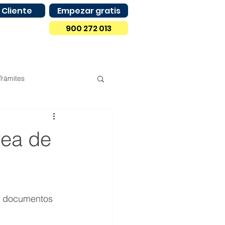
 Cliente
Empezar gratis
900 272 013
Trámites
Compras
Madrid
rea de
Castilla y León
es documentos 