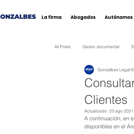
La firma
Abogados
Autónomos
All Posts
Gestor documental
S
Gonzalbes Legal
6
Agencia Tributaria
Ticketbai
Consulta
Baleares
General
Andal
Clientes
Actualizado:
23 ago 2021
A continuación, en 
Extremadura
País Vasco
disponibles en el Ár