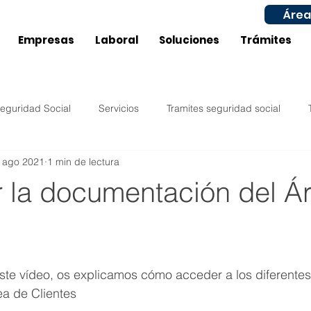
Área
Empresas
Laboral
Soluciones
Trámites
eguridad Social
Servicios
Tramites seguridad social
 ago 2021
1 min de lectura
Impuestos
Compras
Ventas
Configuración
r la documentación del Á
ucía
Castilla La Mancha
Laboral
Inicio actividad
este vídeo, os explicamos cómo acceder a los diferent
Murcia
Aragón
Subvenciones / Ayudas Laboral
ea de Clientes