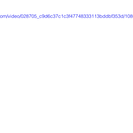
tic.com/video/028705_c9d6c37c1c3f47748333113bddbf353d/108