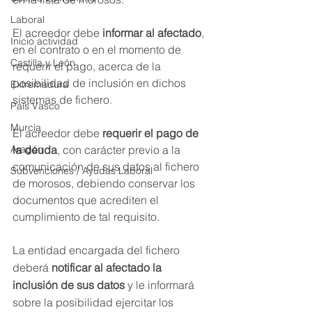
Laboral
El acreedor debe
 informar al afectado
, 
Inicio actividad
en el contrato o en el momento de 
Castilla y León
requerir el pago, acerca de la 
posibilidad de inclusión en dichos 
Extremadura
sistemas de fichero.
País Vasco
Murcia
El acreedor debe
 requerir el pago de 
Aragón
la deuda
, con carácter previo a la 
comunicación de sus datos al fichero 
Subvenciones / Ayudas Laboral
de morosos, debiendo conservar los 
documentos que acrediten el 
cumplimiento de tal requisito.
La entidad encargada del fichero 
deberá 
notificar al afectado la 
inclusión de sus datos
 y le informará 
sobre la posibilidad ejercitar los 