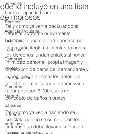
Servicios
que lo incluyó en una lista
Tramites seguridad social
de morosos
Trámites
Tal y como ya venía declarando el 
Agencia Tributaria
Tribunal Supremo nuevamente 
condena a una entidad bancaria por 
Ticketbai
intromisión ilegítima, atentando contra 
Impuestos
los derechos fundamentales al honor, 
Compras
intimidad personal, propia imagen y 
Ventas
protección de datos del demandante y 
la condena a eliminar los datos del 
Configuración
registro de morosos y a indemnizar al 
Compras
recurrente con 6.000 euros en 
Madrid
concepto de daños morales.
Baleares
Tal y como ya venía haciendo se 
General
constata que no se cumple con los 
Andalucía
criterios que debe llevar la inclusión 
Castilla La Mancha
en la lista de morosos: