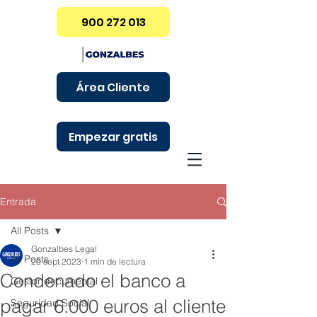
900 272 013
Área Cliente
Empezar gratis
Entrada
All Posts
Gonzalbes Legal
All Posts
20 sept 2023
1 min de lectura
Condenado el banco a
Gestor documental
pagar 6.000 euros al cliente
Seguridad Social