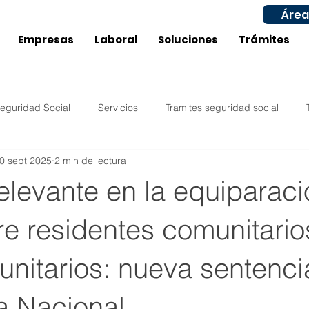
Área
Empresas
Laboral
Soluciones
Trámites
eguridad Social
Servicios
Tramites seguridad social
0 sept 2025
2 min de lectura
Impuestos
Compras
Ventas
Configuración
elevante en la equiparaci
ucía
Castilla La Mancha
Laboral
Inicio actividad
tre residentes comunitario
nitarios: nueva sentenci
Murcia
Aragón
Subvenciones / Ayudas Laboral
a Nacional