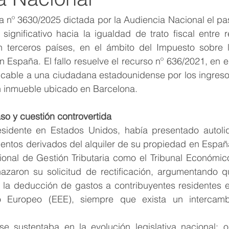
a nº 3630/2025 dictada por la Audiencia Nacional el pas
ignificativo hacia la igualdad de trato fiscal entre r
 terceros países, en el ámbito del Impuesto sobre 
 España. El fallo resuelve el recurso nº 636/2021, en el
licable a una ciudadana estadounidense por los ingreso
 inmueble ubicado en Barcelona.
so y cuestión controvertida
esidente en Estados Unidos, había presentado autoliq
ientos derivados del alquiler de su propiedad en Españ
ional de Gestión Tributaria como el Tribunal Económico
azaron su solicitud de rectificación, argumentando qu
e la deducción de gastos a contribuyentes residentes e
 Europeo (EEE), siempre que exista un intercambi
se sustentaba en la evolución legislativa nacional: or