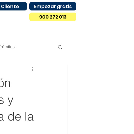
 Cliente
Empezar gratis
900 272 013
Trámites
Compras
Madrid
ón
Castilla y León
s y
a de la