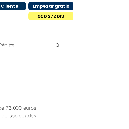
 Cliente
Empezar gratis
900 272 013
Trámites
Compras
Madrid
s
Castilla y León
de 73.000 euros 
o de sociedades 