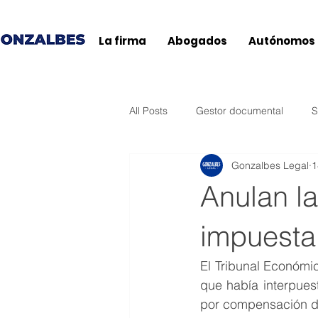
La firma
Abogados
Autónomos
All Posts
Gestor documental
S
Gonzalbes Legal
1
Agencia Tributaria
Ticketbai
Anulan l
Baleares
General
Andal
impuesta 
El Tribunal Económi
Extremadura
País Vasco
que había interpuest
por compensación de