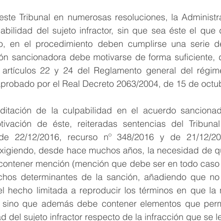
te Tribunal en numerosas resoluciones, la Administra
abilidad del sujeto infractor, sin que sea éste el que
lo, en el procedimiento deben cumplirse una serie de
ción sancionadora debe motivarse de forma suficiente, 
 artículos 22 y 24 del Reglamento general del régim
 aprobado por el Real Decreto 2063/2004, de 15 de octu
ditación de la culpabilidad en el acuerdo sancionad
tivación de éste, reiteradas sentencias del Tribuna
de 22/12/2016, recurso nº 348/2016 y de 21/12/201
xigiendo, desde hace muchos años, la necesidad de que
ontener mención (mención que debe ser en todo caso su
echos determinantes de la sanción, añadiendo que no
l hecho limitada a reproducir los términos en que la n
n, sino que además debe contener elementos que permit
 del sujeto infractor respecto de la infracción que se l