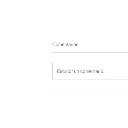
Comentarios
Escribir un comentario...
El coche de empresa en el
IRPF: Hacienda gana el
gasto, pero pierde la sanción
> Oficinas