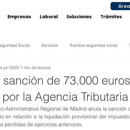
Área
Empresas
Laboral
Soluciones
Trámites
eguridad Social
Servicios
Tramites seguridad social
4 jun 2022
1 min de lectura
Impuestos
Compras
Ventas
Configuración
a sanción de 73.000 euro
ucía
Castilla La Mancha
Laboral
Inicio actividad
por la Agencia Tributaria
co-Administrativo Regional de Madrid anula la sanción 
Murcia
Aragón
Subvenciones / Ayudas Laboral
o en relación a la liquidación provisional del impuest
 pérdidas de ejercicios anteriores. 