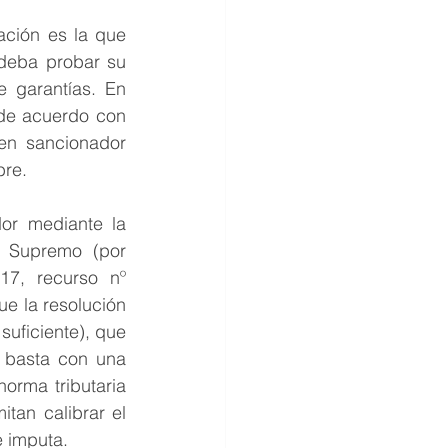
ción es la que 
 deba probar su 
 garantías. En 
de acuerdo con 
en sancionador 
bre.
or mediante la 
l Supremo (por 
7, recurso nº 
 la resolución 
ficiente), que 
 basta con una 
orma tributaria 
an calibrar el 
e imputa. 